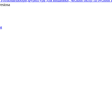
Набори,фурнітура для вишивки, ческий бісер та бусини P
esiosa
ом