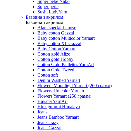
Super bebe Nako
Super perle
Sushi LadyYarn
Бавовна з акрилом
Бавовна з акрилом
Alara special Lanoso
Baby cotton Gazzal
Baby cotton Multicolor Yarnart
Baby cotton XL Gazzal
Baby Cotton Yarnart
Cotton gold Alize
Cotton gold Hobby
Cotton Gold Paillettes YarnArt
Cotton Gold Tweed
Cotton soft
Denim Washed Yarnart
Flowers Moonlight Yarnart (260 грамм)
Flowers Unicolor Yarnart
Flowers Yarnart (250 грамм)
Havana YarnArt
Himagurumi Himalaya
Jeans
Jeans Bamboo Yarnart
Jeans crazy
Jeans Gazzal