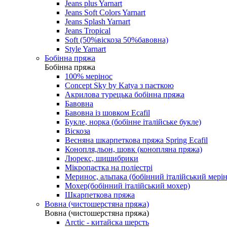
Jeans plus Yarnart
Jeans Soft Colors Yarnart
Jeans Splash Yarnart
Jeans Tropical
Soft (50%віскоза 50%бавовна)
Style Yarnart
Бобінна пряжа
Бобінна пряжа
100% мерінос
Concept Sky by Katya з паєткою
Акрилова турецька бобінна пряжа
Бавовна
Бавовна із шовком Ecafil
Букле, норка (бобінне італійське букле)
Віскоза
Весняна шкарпеткова пряжа Spring Ecafil
Конопля,льон, шовк (конопляна пряжа)
Люрекс, шишибрики
Мікропаєтка на поліестрі
Меринос, альпака (бобінний італійський мерін
Мохер(бобінний італійський мохер)
Шкарпеткова пряжа
Вовна (чистошерстяна пряжа)
Вовна (чистошерстяна пряжа)
Arctic - китайска шерсть