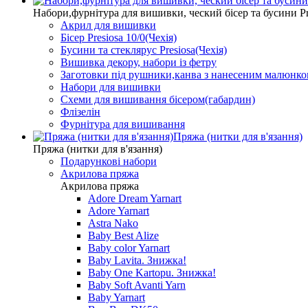
Набори,фурнітура для вишивки, ческий бісер та бусини Pr
Акрил для вишивки
Бісер Presiosa 10/0(Чехія)
Бусини та стеклярус Presiosa(Чехія)
Вишивка декору, набори із фетру
Заготовки під рушники,канва з нанесеним малюнк
Набори для вишивки
Схеми для вишивання бісером(габардин)
Флізелін
Фурнітура для вишивання
Пряжа (нитки для в'язання)
Пряжа (нитки для в'язання)
Подарункові набори
Акрилова пряжа
Акрилова пряжа
Adore Dream Yarnart
Adore Yarnart
Astra Nako
Baby Best Alize
Baby color Yarnart
Baby Lavita. Знижка!
Baby One Kartopu. Знижка!
Baby Soft Avanti Yarn
Baby Yarnart