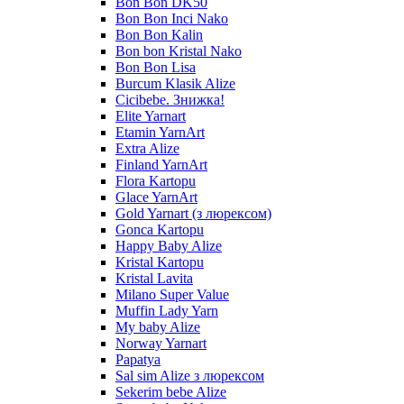
Bon Bon DK50
Bon Bon Inci Nako
Bon Bon Kalin
Bon bon Kristal Nako
Bon Bon Lisa
Burcum Klasik Alize
Cicibebe. Знижка!
Elite Yarnart
Etamin YarnArt
Extra Alize
Finland YarnArt
Flora Kartopu
Glace YarnArt
Gold Yarnart (з люрексом)
Gonca Kartopu
Happy Baby Alize
Kristal Kartopu
Kristal Lavita
Milano Super Value
Muffin Lady Yarn
My baby Alize
Norway Yarnart
Papatya
Sal sim Alize з люрексом
Sekerim bebe Alize