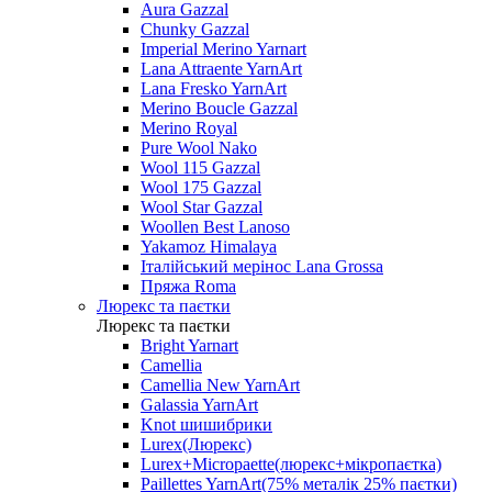
Aura Gazzal
Chunky Gazzal
Imperial Merino Yarnart
Lana Attraente YarnArt
Lana Fresko YarnArt
Merino Boucle Gazzal
Merino Royal
Pure Wool Nako
Wool 115 Gazzal
Wool 175 Gazzal
Wool Star Gazzal
Woollen Best Lanoso
Yakamoz Himalaya
Італійський мерінос Lana Grossa
Пряжа Roma
Люрекс та паєтки
Люрекс та паєтки
Bright Yarnart
Camellia
Camellia New YarnArt
Galassia YarnArt
Knot шишибрики
Lurex(Люрекс)
Lurex+Micropaette(люрекс+мікропаєтка)
Paillettes YarnArt(75% металік 25% паєтки)