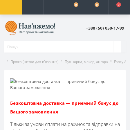
0
0
0
+380 (50) 050-17-99
Пряжа (нитки для в'язання)
Пух норки, мохер, ангора
Fancy Ava
Безкоштовна доставка — приємний бонус до
Вашого замовлення
Тільки за умови сплати на рахунок та відправки на