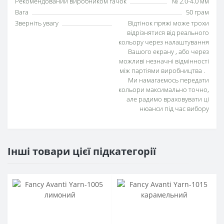
Рекомендований виробником гачок
№ 2.0-4.0 мм
Вага
50 грам
Зверніть увагу
Відтінок пряжі може трохи
відрізнятися від реального
кольору через налаштування
Вашого екрану , або через
можливі незначні відмінності
між партіями виробництва .
Ми намагаємось передати
кольори максимально точно,
але радимо враховувати ці
нюанси під час вибору
Інші товари цієї підкатегорії