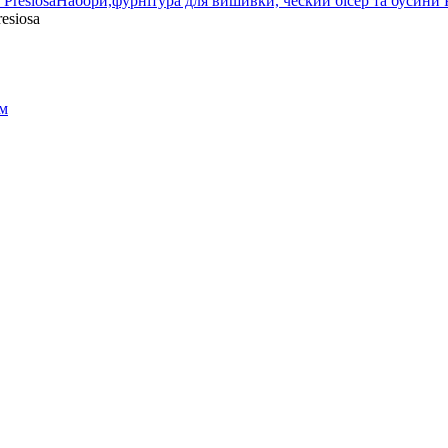
Набори,фурнітура для вишивки, ческий бісер та бусини P
esiosa
ом