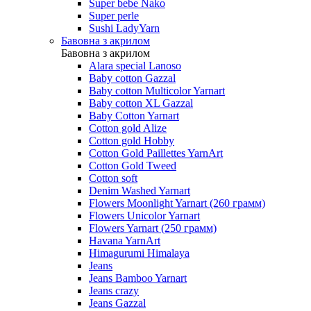
Super bebe Nako
Super perle
Sushi LadyYarn
Бавовна з акрилом
Бавовна з акрилом
Alara special Lanoso
Baby cotton Gazzal
Baby cotton Multicolor Yarnart
Baby cotton XL Gazzal
Baby Cotton Yarnart
Cotton gold Alize
Cotton gold Hobby
Cotton Gold Paillettes YarnArt
Cotton Gold Tweed
Cotton soft
Denim Washed Yarnart
Flowers Moonlight Yarnart (260 грамм)
Flowers Unicolor Yarnart
Flowers Yarnart (250 грамм)
Havana YarnArt
Himagurumi Himalaya
Jeans
Jeans Bamboo Yarnart
Jeans crazy
Jeans Gazzal