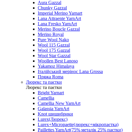
Aura Gazzal
Chunky Gazzal
Imperial Merino Yarnart
Lana Attraente YarnArt
Lana Fresko YarnArt
Merino Boucle Gazzal
Merino Royal
Pure Wool Nako
Wool 115 Gazzal
Wool 175 Gazzal
Wool Star Gazzal
Woollen Best Lanoso
Yakamoz Himalaya
Італійський мерінос Lana Grossa
Пряжа Roma
Люрекс та паєтки
Люрекс та паєтки
Bright Yarnart
Camellia
Camellia New YarnArt
Galassia YarnArt
Knot шишибрики
Lurex(Люрекс)
Lurex+Micropaette(люрекс+мікропаєтка)
Paillettes YarnArt(75% металік 25% паєтки)