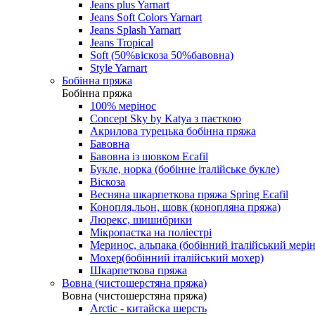
Jeans plus Yarnart
Jeans Soft Colors Yarnart
Jeans Splash Yarnart
Jeans Tropical
Soft (50%віскоза 50%бавовна)
Style Yarnart
Бобінна пряжа
Бобінна пряжа
100% мерінос
Concept Sky by Katya з паєткою
Акрилова турецька бобінна пряжа
Бавовна
Бавовна із шовком Ecafil
Букле, норка (бобінне італійське букле)
Віскоза
Весняна шкарпеткова пряжа Spring Ecafil
Конопля,льон, шовк (конопляна пряжа)
Люрекс, шишибрики
Мікропаєтка на поліестрі
Меринос, альпака (бобінний італійський мерін
Мохер(бобінний італійський мохер)
Шкарпеткова пряжа
Вовна (чистошерстяна пряжа)
Вовна (чистошерстяна пряжа)
Arctic - китайска шерсть