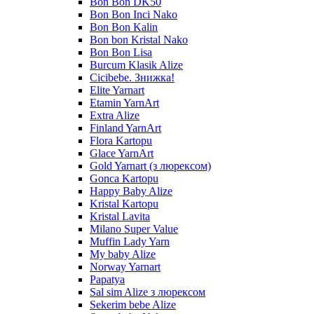
Bon Bon DK50
Bon Bon Inci Nako
Bon Bon Kalin
Bon bon Kristal Nako
Bon Bon Lisa
Burcum Klasik Alize
Cicibebe. Знижка!
Elite Yarnart
Etamin YarnArt
Extra Alize
Finland YarnArt
Flora Kartopu
Glace YarnArt
Gold Yarnart (з люрексом)
Gonca Kartopu
Happy Baby Alize
Kristal Kartopu
Kristal Lavita
Milano Super Value
Muffin Lady Yarn
My baby Alize
Norway Yarnart
Papatya
Sal sim Alize з люрексом
Sekerim bebe Alize