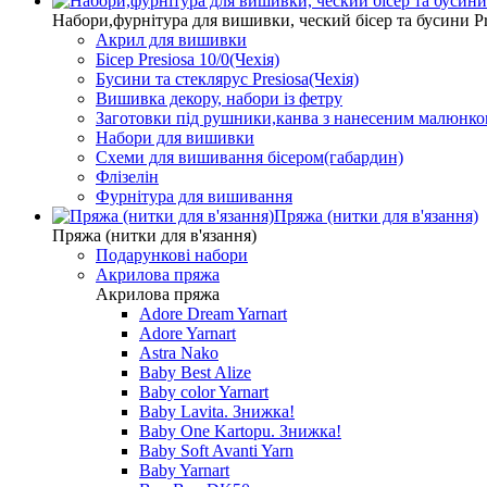
Набори,фурнітура для вишивки, ческий бісер та бусини Pr
Акрил для вишивки
Бісер Presiosa 10/0(Чехія)
Бусини та стеклярус Presiosa(Чехія)
Вишивка декору, набори із фетру
Заготовки під рушники,канва з нанесеним малюнк
Набори для вишивки
Схеми для вишивання бісером(габардин)
Флізелін
Фурнітура для вишивання
Пряжа (нитки для в'язання)
Пряжа (нитки для в'язання)
Подарункові набори
Акрилова пряжа
Акрилова пряжа
Adore Dream Yarnart
Adore Yarnart
Astra Nako
Baby Best Alize
Baby color Yarnart
Baby Lavita. Знижка!
Baby One Kartopu. Знижка!
Baby Soft Avanti Yarn
Baby Yarnart