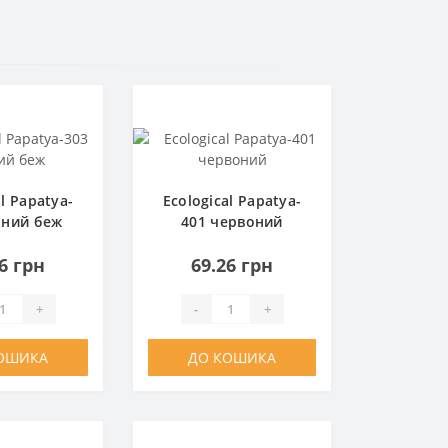
al Papatya-
Ecological Papatya-
мний беж
401 червоний
6 грн
69.26 грн
+
-
+
ОШИКА
ДО КОШИКА