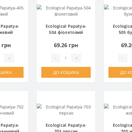
 Papatya-
Ecological Papatya-
Ecologic
ожевий
504 фіолетовий
505 б
6 грн
69.26 грн
69.2
+
-
+
-
ОШИКА
ДО КОШИКА
ДО К
 Papatya-
Ecological Papatya-
Ecologic
ранчевий
703 персик
705 