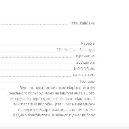
100% бавовна
Papatya
27 петель на 34 рядки
Туреччина
300 метрів
№2.5-3.5 мм
№ 2.5-3.0 мм
100 грам
Відтінок пряжі може трохи відрізнятися від
реального кольору через налаштування Вашого
екрану , або через можливі незначні відмінності
між партіями виробництва . Ми намагаємось
передати кольори максимально точно, але
радимо враховувати ці нюанси під час вибору