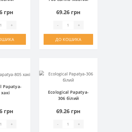
6 грн
69.26 грн
+
-
+
ОШИКА
ДО КОШИКА
al Papatya-
Ecological Papatya-
 хакі
306 білий
6 грн
69.26 грн
+
-
+