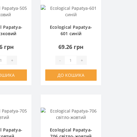
al Papatya-
Ecological Papatya-
узковий
601 синій
6 грн
69.26 грн
+
-
+
ОШИКА
ДО КОШИКА
al Papatya-
Ecological Papatya-
жовтий
706 світло-жовтий