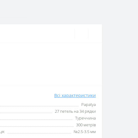
Всі характеристики
Papatya
27 петель на 34 рядки
Туреччина
300 метрів
ця:
№2.5-3.5 мм