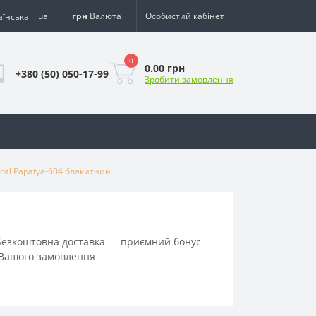
ua
грн
Валюта
Особистий кабінет
0
0.00 грн
+380 (50) 050-17-99
Зробити замовлення
ical Papatya-604 блакитний