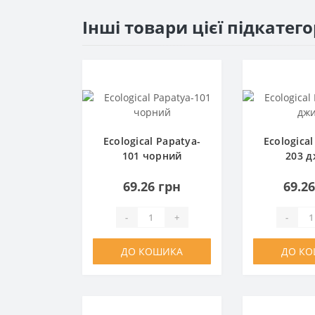
Інші товари цієї підкатего
Ecological Papatya-
Ecological
101 чорний
203 
69.26 грн
69.2
-
+
-
ДО КОШИКА
ДО К