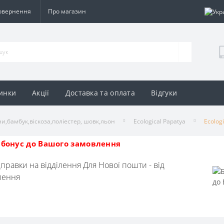
повернення
Про магазин
инки
Акції
Доставка та оплата
Відгуки
и,бамбук,віскоза,поліестер, шовк,льон
Ecological Papatya
Ecolog
бонус до Вашого замовлення
дправки на відділення Для Нової пошти - від
влення