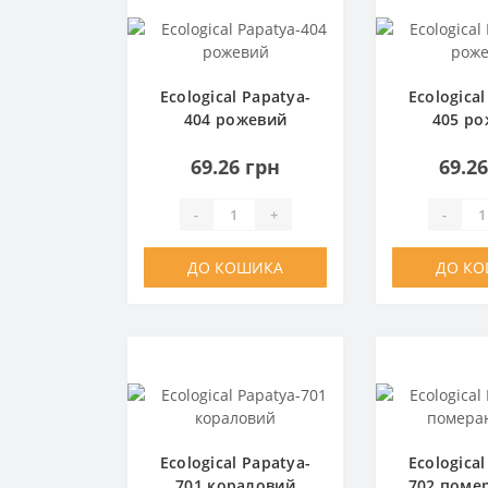
Ecological Papatya-
Ecological
404 рожевий
405 р
69.26 грн
69.2
-
+
-
ДО КОШИКА
ДО К
Ecological Papatya-
Ecological
701 кораловий
702 поме