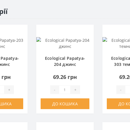
рії
 Papatya-
Ecological Papatya-
Ecologic
джинс
204 джинс
303 те
6 грн
69.26 грн
69.2
+
-
+
-
ОШИКА
ДО КОШИКА
ДО К