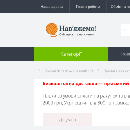
Наша адреса
Графік роботи
Обмін та 
Категорії
Нов
Пряжа (нитки для в'язання)
Пряжа з бавовн
Безкоштовна доставка — приємний 
Тільки за умови сплати на рахунок та ві
2000 грн, Укрпошти - від 800 грн замо
До умов