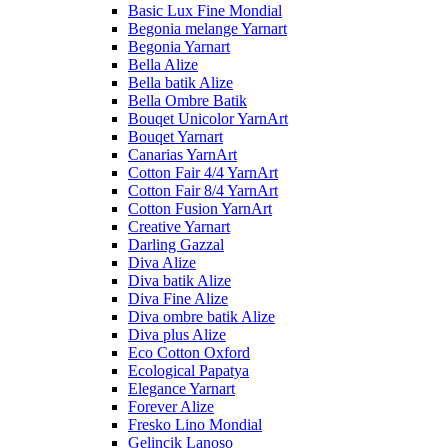
Basic Lux Fine Mondial
Begonia melange Yarnart
Begonia Yarnart
Bella Alize
Bella batik Alize
Bella Ombre Batik
Bouqet Unicolor YarnArt
Bouqet Yarnart
Canarias YarnArt
Cotton Fair 4/4 YarnArt
Cotton Fair 8/4 YarnArt
Cotton Fusion YarnArt
Creative Yarnart
Darling Gazzal
Diva Alize
Diva batik Alize
Diva Fine Alize
Diva ombre batik Alize
Diva plus Alize
Eco Cotton Oxford
Ecological Papatya
Elegance Yarnart
Forever Alize
Fresko Lino Mondial
Gelincik Lanoso