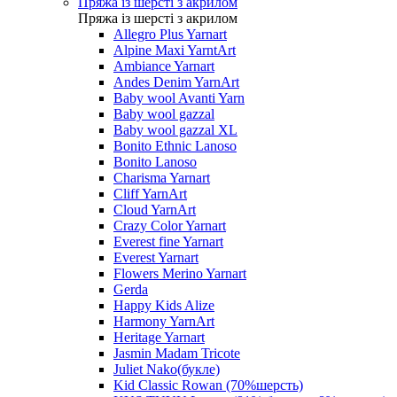
Пряжа із шерсті з акрилом
Пряжа із шерсті з акрилом
Allegro Plus Yarnart
Alpine Maxi YarntArt
Ambiance Yarnart
Andes Denim YarnArt
Baby wool Avanti Yarn
Baby wool gazzal
Baby wool gazzal XL
Bonito Ethnic Lanoso
Bonito Lanoso
Charisma Yarnart
Cliff YarnArt
Cloud YarnArt
Crazy Color Yarnart
Everest fine Yarnart
Everest Yarnart
Flowers Merino Yarnart
Gerda
Happy Kids Alize
Harmony YarnArt
Heritage Yarnart
Jasmin Madam Tricote
Juliet Nako(букле)
Kid Classic Rowan (70%шерсть)