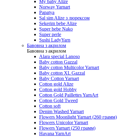
My baby Alize
Norway Yarnart
Papatya
Sal sim Alize з люрексом
Sekerim bebe Alize
Super bebe Nako
Super perle
Sushi LadyYarn
Бавовна з акрилом
Бавовна з акрилом
Alara special Lanoso
Baby cotton Gazzal
Baby cotton Multicolor Yarnart
Baby cotton XL Gazzal
Baby Cotton Yarnart
Cotton gold Alize
Cotton gold Hobby
Cotton Gold Paillettes YarnArt
Cotton Gold Tweed
Cotton soft
Denim Washed Yarnart
Flowers Moonlight Yarnart (260 грамм)
Flowers Unicolor Yarnart
Flowers Yarnart (250 грамм)
Havana YarnArt