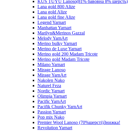
KUS TUYU Lanoso(81% бавовна 8% шерсть)
Lana gold 800 Alize
Lana gold Alize
Lana gold fine Alize
Legend Yarnart
Manhattan Yarnart
Marilyn&Merinos Gazzal
Melody YarnArt
Merino bulky Yarnart
Merino de Luxe Yarnart
Merino gold 200 Madam Tricote
Merino gold Madam Tricote
Milano Yarnart
Mirage Lanoso
Mirage YarnArt
Nakolen Nako
Naturel Feza
Nordic Yarnart
Olimpia Yarnart
Pacific YarnArt
Pacifik Chunky YarnArt
Passion Yarnart
Pop mix Nako
Premier Wool Lanoso (70%шерсті)Знижка!
Revolution Yarnart