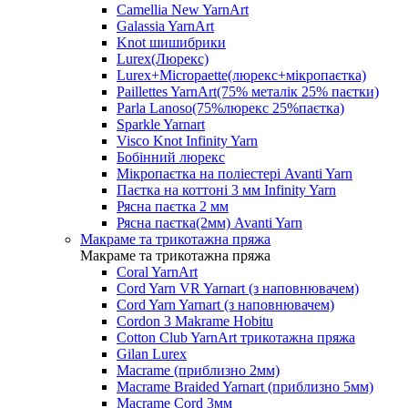
Camellia New YarnArt
Galassia YarnArt
Knot шишибрики
Lurex(Люрекс)
Lurex+Micropaette(люрекс+мікропаєтка)
Paillettes YarnArt(75% металік 25% паєтки)
Parla Lanoso(75%люрекс 25%паєтка)
Sparkle Yarnart
Visco Knot Infinity Yarn
Бобінний люрекс
Мікропаєтка на поліестері Avanti Yarn
Паєтка на коттоні 3 мм Infinity Yarn
Рясна паєтка 2 мм
Рясна паєтка(2мм) Avanti Yarn
Макраме та трикотажна пряжа
Макраме та трикотажна пряжа
Coral YarnArt
Cord Yarn VR Yarnart (з наповнювачем)
Cord Yarn Yarnart (з наповнювачем)
Cordon 3 Makrame Hobitu
Cotton Club YarnArt трикотажна пряжа
Gilan Lurex
Macrame (приблизно 2мм)
Macrame Braided Yarnart (приблизно 5мм)
Macrame Cord 3мм