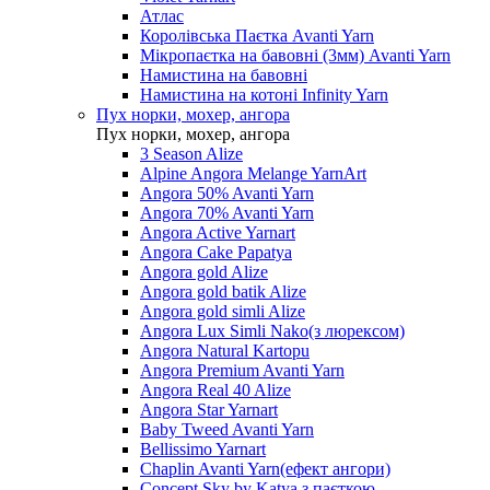
Атлас
Королівська Паєтка Avanti Yarn
Мікропаєтка на бавовні (3мм) Avanti Yarn
Намистина на бавовні
Намистина на котоні Infinity Yarn
Пух норки, мохер, ангора
Пух норки, мохер, ангора
3 Season Alize
Alpine Angora Melange YarnArt
Angora 50% Avanti Yarn
Angora 70% Avanti Yarn
Angora Active Yarnart
Angora Cake Papatya
Angora gold Alize
Angora gold batik Alize
Angora gold simli Alize
Angora Lux Simli Nako(з люрексом)
Angora Natural Kartopu
Angora Premium Avanti Yarn
Angora Real 40 Alize
Angora Star Yarnart
Baby Tweed Avanti Yarn
Bellissimo Yarnart
Chaplin Avanti Yarn(ефект ангори)
Concept Sky by Katya з паєткою