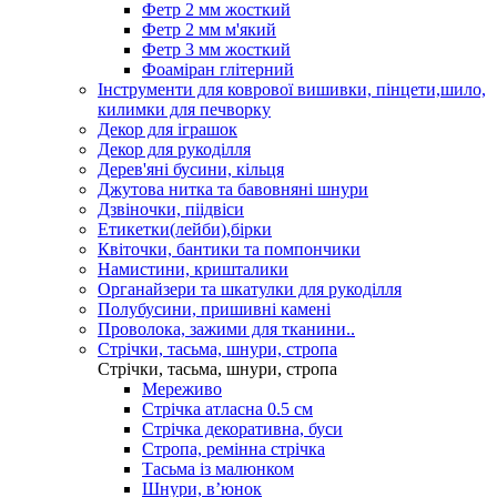
Фетр 2 мм жосткий
Фетр 2 мм м'який
Фетр 3 мм жосткий
Фоаміран глітерний
Інструменти для коврової вишивки, пінцети,шило,
килимки для печворку
Декор для іграшок
Декор для рукоділля
Дерев'яні бусини, кільця
Джутова нитка та бавовняні шнури
Дзвіночки, піідвіси
Етикетки(лейби),бірки
Квіточки, бантики та помпончики
Намистини, кришталики
Органайзери та шкатулки для рукоділля
Полубусини, пришивні камені
Проволока, зажими для тканини..
Стрічки, тасьма, шнури, стропа
Стрічки, тасьма, шнури, стропа
Мереживо
Стрічка атласна 0.5 см
Стрічка декоративна, буси
Стропа, ремінна стрічка
Тасьма із малюнком
Шнури, вʼюнок