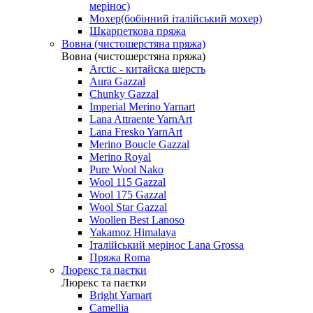
мерінос)
Мохер(бобінний італійський мохер)
Шкарпеткова пряжа
Вовна (чистошерстяна пряжа)
Вовна (чистошерстяна пряжа)
Arctic - китайска шерсть
Aura Gazzal
Chunky Gazzal
Imperial Merino Yarnart
Lana Attraente YarnArt
Lana Fresko YarnArt
Merino Boucle Gazzal
Merino Royal
Pure Wool Nako
Wool 115 Gazzal
Wool 175 Gazzal
Wool Star Gazzal
Woollen Best Lanoso
Yakamoz Himalaya
Італійський мерінос Lana Grossa
Пряжа Roma
Люрекс та паєтки
Люрекс та паєтки
Bright Yarnart
Camellia