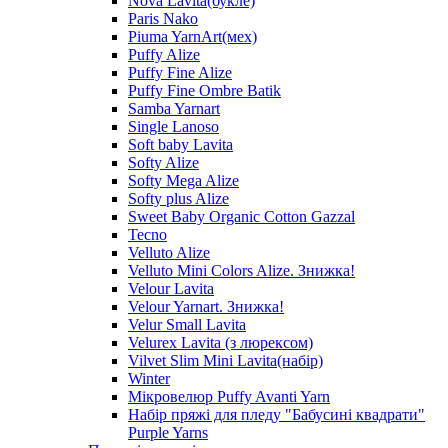
Nova Lavita(букле)
Paris Nako
Piuma YarnArt(мех)
Puffy Alize
Puffy Fine Alize
Puffy Fine Ombre Batik
Samba Yarnart
Single Lanoso
Soft baby Lavita
Softy Alize
Softy Mega Alize
Softy plus Alize
Sweet Baby Organic Cotton Gazzal
Tecno
Velluto Alize
Velluto Mini Colors Alize. Знижка!
Velour Lavita
Velour Yarnart. Знижка!
Velur Small Lavita
Velurex Lavita (з люрексом)
Vilvet Slim Mini Lavita(набір)
Winter
Мікровелюр Puffy Avanti Yarn
Набір пряжі для пледу "Бабусині квадрати"
Purple Yarns