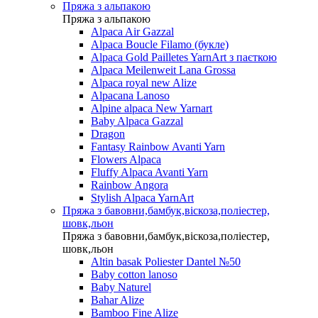
Пряжа з альпакою
Пряжа з альпакою
Alpaca Air Gazzal
Alpaca Boucle Filamo (букле)
Alpaca Gold Pailletes YarnArt з паєткою
Alpaca Meilenweit Lana Grossa
Alpaca royal new Alize
Alpacana Lanoso
Alpine alpaca New Yarnart
Baby Alpaca Gazzal
Dragon
Fantasy Rainbow Avanti Yarn
Flowers Alpaca
Fluffy Alpaca Avanti Yarn
Rainbow Angora
Stylish Alpaca YarnArt
Пряжа з бавовни,бамбук,віскоза,поліестер,
шовк,льон
Пряжа з бавовни,бамбук,віскоза,поліестер,
шовк,льон
Altin basak Poliester Dantel №50
Baby cotton lanoso
Baby Naturel
Bahar Alize
Bamboo Fine Alize