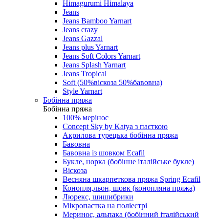
Himagurumi Himalaya
Jeans
Jeans Bamboo Yarnart
Jeans crazy
Jeans Gazzal
Jeans plus Yarnart
Jeans Soft Colors Yarnart
Jeans Splash Yarnart
Jeans Tropical
Soft (50%віскоза 50%бавовна)
Style Yarnart
Бобінна пряжа
Бобінна пряжа
100% мерінос
Concept Sky by Katya з паєткою
Акрилова турецька бобінна пряжа
Бавовна
Бавовна із шовком Ecafil
Букле, норка (бобінне італійське букле)
Віскоза
Весняна шкарпеткова пряжа Spring Ecafil
Конопля,льон, шовк (конопляна пряжа)
Люрекс, шишибрики
Мікропаєтка на поліестрі
Меринос, альпака (бобінний італійський