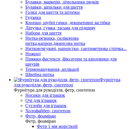
Булавки, маркери, лічильники рядків
Булавки, шпильки для шиття
Голки для шиття та штопки
Гудзики
Кнопки, шубні гачки, декоративні застібки
Ліпучка, гумка, тасьма для підшиву
Набори для шиття
Нитка-резинка, силіконова
нитка,капрон,джинсова нитка
Нитковтягувачі, наперстки, сантиметрова стрічка...
Ножиці
Пряжки,фастекси, фіксатори та кінцевики для
шнурів
Термонашування, аплікації
Швейна нитка
Фурнітура
для рукоділля, фетр, синтепон
Фурнітура для рукоділля, фетр, синтепон
Носики для іграшок
Очі для іграшок
Суглоби для іграшок
Холофайбер, синтепон
Фетр, фоаміран
Фетр, фоаміран
Фетр 1 мм жорсткий