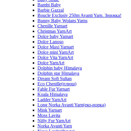
Bambi Baby
Barbie Gazzal
Boucle Exclusiv 250m Avanti Yarn. Знижка!
Bunny Baby Wolans Yarns
Chenille Yarnart
Christmas YarnArt
Dolce baby Yarnart
Dolce Lanoso
Dolce Maxi Yarnart
Dolce mini YarnArt
Dolce Vita YarnArt
Dolce YarnArt
Dolphin baby Himalaya
Dolphin star Himalaya
Dream Soft Sultan
Eco Chenille(плюш)
Fable Fur Yarnart
Koala Himalaya
Ladder YarnArt
Long Norka Avanti Yarn(еко-норка)
Mink Yarnart
Moss Lavita
Nifty Fur YarnArt
Norka Avanti Yarn