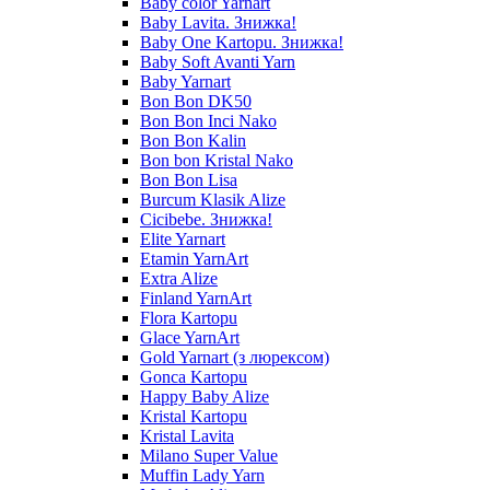
Baby color Yarnart
Baby Lavita. Знижка!
Baby One Kartopu. Знижка!
Baby Soft Avanti Yarn
Baby Yarnart
Bon Bon DK50
Bon Bon Inci Nako
Bon Bon Kalin
Bon bon Kristal Nako
Bon Bon Lisa
Burcum Klasik Alize
Cicibebe. Знижка!
Elite Yarnart
Etamin YarnArt
Extra Alize
Finland YarnArt
Flora Kartopu
Glace YarnArt
Gold Yarnart (з люрексом)
Gonca Kartopu
Happy Baby Alize
Kristal Kartopu
Kristal Lavita
Milano Super Value
Muffin Lady Yarn