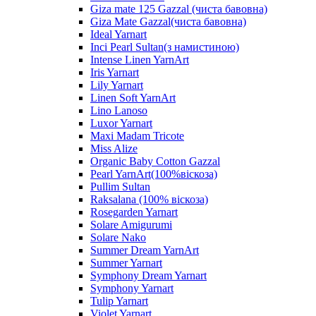
Giza mate 125 Gazzal (чиста бавовна)
Giza Mate Gazzal(чиста бавовна)
Ideal Yarnart
Inci Pearl Sultan(з намистиною)
Intense Linen YarnArt
Iris Yarnart
Lily Yarnart
Linen Soft YarnArt
Lino Lanoso
Luxor Yarnart
Maxi Madam Tricote
Miss Alize
Organic Baby Cotton Gazzal
Pearl YarnArt(100%віскоза)
Pullim Sultan
Raksalana (100% віскоза)
Rosegarden Yarnart
Solare Amigurumi
Solare Nako
Summer Dream YarnArt
Summer Yarnart
Symphony Dream Yarnart
Symphony Yarnart
Tulip Yarnart
Violet Yarnart