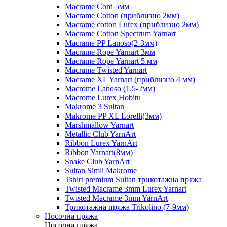
Macrame Cord 5мм
Macrame Cotton (приблизно 2мм)
Macrame cotton Lurex (приблизно 2мм)
Macrame Cotton Spectrum Yarnart
Macrame PP Lanoso(2-3мм)
Macrame Rope Yarnart 3мм
Macrame Rope Yarnart 5 мм
Macrame Twisted Yarnart
Macrame XL Yarnart (приблизно 4 мм)
Macrome Lanoso (1.5-2мм)
Macrome Lurex Hobitu
Makrome 3 Sultan
Makrome PP XL Lorelli(3мм)
Marshmallow Yarnart
Metallic Club YarnArt
Ribbon Lurex YarnArt
Ribbon Yarnart(8мм)
Snake Club YarnArt
Sultan Simli Makrome
Tshirt premium Sultan трикотажна пряжа
Twisted Macrame 3mm Lurex Yarnart
Twisted Macrame 3mm YarnArt
Трикотажна пряжа Trikolino (7-9мм)
Носочна пряжа
Носочна пряжа