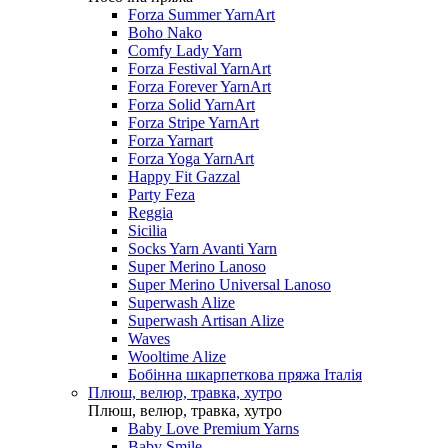
Forza Summer YarnArt
Boho Nako
Comfy Lady Yarn
Forza Festival YarnArt
Forza Forever YarnArt
Forza Solid YarnArt
Forza Stripe YarnArt
Forza Yarnart
Forza Yoga YarnArt
Happy Fit Gazzal
Party Feza
Reggia
Sicilia
Socks Yarn Avanti Yarn
Super Merino Lanoso
Super Merino Universal Lanoso
Superwash Alize
Superwash Artisan Alize
Waves
Wooltime Alize
Бобінна шкарпеткова пряжа Італія
Плюш, велюр, травка, хутро
Плюш, велюр, травка, хутро
Baby Love Premium Yarns
Baby Smile