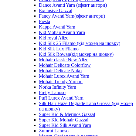
Dance Avanti Yarn (ефект ангори)
Exclusive Gazzal
Fancy Avanti Yarn(ефект ангори)
Fiesta
Kappa Avanti Yarn
Kid Mohair Avanti Yarn
Kid royal Alize
Kid Silk 25 Filamo (кід мохер на шовку)
Kid Silk Lux Filamo
Kid Silk Rowan(кід мохер на шовку)
Mohair classic New Alize
Mohair Delicate Colorflow
Mohair Delicate Nako
Mohair Lurex Avanti Yarn
Mohair Trendy Yarnart
Norka Infinity Yarn
Pretty Lanoso
Puff Lurex Avanti Yarn
Silk Hair Haze Degrade Lana Grossa (кід мохер
на шовку)
Super Kid & Merinos Gazzal
Super Kid Mohair Gazzal
Super Kid Silk Avanti Yarn
Zumrut Lanoso