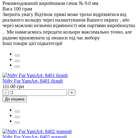
Рекомендований виробником гачок
№ 9.0 мм
Вага
100 грам
Зверніть увагу
Відтінок пряжі може трохи відрізнятися від
реального кольору через налаштування Вашого екрану , або
через можливі незначні відмінності між партіями виробництва
. Ми намагаємось передати кольори максимально точно, але
радимо враховувати ці нюанси під час вибору
Інші товари цієї підкатегорії
Nifty Fur YarnArt- 8401 білий
111.00 грн
-
+
До кошика
Nifty Fur YarnArt- 8402 чорний