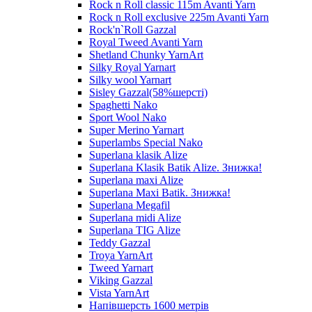
Rock n Roll classic 115m Avanti Yarn
Rock n Roll exclusive 225m Avanti Yarn
Rock'n`Roll Gazzal
Royal Tweed Avanti Yarn
Shetland Chunky YarnArt
Silky Royal Yarnart
Silky wool Yarnart
Sisley Gazzal(58%шерсті)
Spaghetti Nako
Sport Wool Nako
Super Merino Yarnart
Superlambs Special Nako
Superlana klasik Alize
Superlana Klasik Batik Alize. Знижка!
Superlana maxi Alize
Superlana Maxi Batik. Знижка!
Superlana Megafil
Superlana midi Alize
Superlana TIG Alize
Teddy Gazzal
Troya YarnArt
Tweed Yarnart
Viking Gazzal
Vista YarnArt
Напівшерсть 1600 метрів