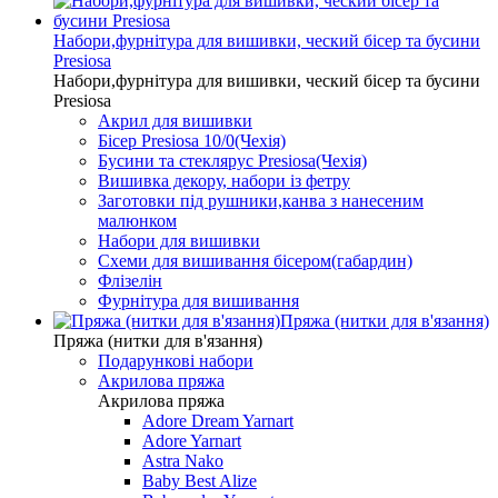
Набори,фурнітура для вишивки, ческий бісер та бусини
Presiosa
Набори,фурнітура для вишивки, ческий бісер та бусини
Presiosa
Акрил для вишивки
Бісер Presiosa 10/0(Чехія)
Бусини та стеклярус Presiosa(Чехія)
Вишивка декору, набори із фетру
Заготовки під рушники,канва з нанесеним
малюнком
Набори для вишивки
Схеми для вишивання бісером(габардин)
Флізелін
Фурнітура для вишивання
Пряжа (нитки для в'язання)
Пряжа (нитки для в'язання)
Подарункові набори
Акрилова пряжа
Акрилова пряжа
Adore Dream Yarnart
Adore Yarnart
Astra Nako
Baby Best Alize