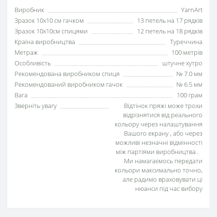
Виробник
YarnArt
Зразок 10х10 см гачком
13 петель на 17 рядків
Зразок 10х10см спицями
12 петель на 18 рядків
Країна виробництва
Туреччина
Метраж
100 метрів
Особливість
штучне хутро
Рекомендована виробником спиця
№ 7.0 мм
Рекомендований виробником гачок
№ 6.5 мм
Вага
100 грам
Зверніть увагу
Відтінок пряжі може трохи
відрізнятися від реального
кольору через налаштування
Вашого екрану , або через
можливі незначні відмінності
між партіями виробництва .
Ми намагаємось передати
кольори максимально точно,
але радимо враховувати ці
нюанси під час вибору