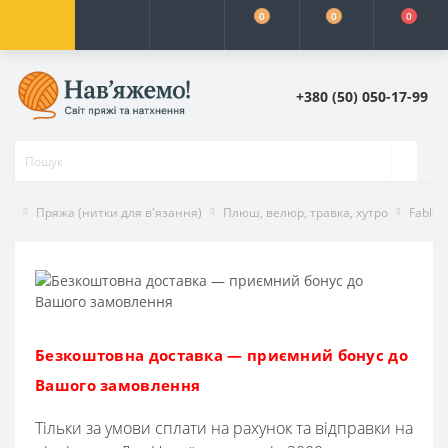
0
0
0
+380 (50) 050-17-99
Пряжа (нитки для в'язання)
Плюш, велюр, травка, хутро
Fable 
Безкоштовна доставка — приємний бонус до
Вашого замовлення
Тільки за умови сплати на рахунок та відправки на