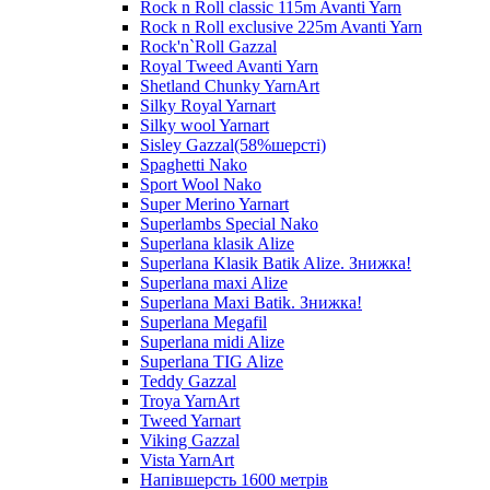
Rock n Roll classic 115m Avanti Yarn
Rock n Roll exclusive 225m Avanti Yarn
Rock'n`Roll Gazzal
Royal Tweed Avanti Yarn
Shetland Chunky YarnArt
Silky Royal Yarnart
Silky wool Yarnart
Sisley Gazzal(58%шерсті)
Spaghetti Nako
Sport Wool Nako
Super Merino Yarnart
Superlambs Special Nako
Superlana klasik Alize
Superlana Klasik Batik Alize. Знижка!
Superlana maxi Alize
Superlana Maxi Batik. Знижка!
Superlana Megafil
Superlana midi Alize
Superlana TIG Alize
Teddy Gazzal
Troya YarnArt
Tweed Yarnart
Viking Gazzal
Vista YarnArt
Напівшерсть 1600 метрів