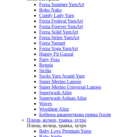
Forza Summer YarnArt
Boho Nako
Comfy Lady Yarn
Forza Festival YarnArt
Forza Forever YarnArt
Forza Solid YarnArt
Forza Stripe YarnArt
Forza Yarnart
Forza Yoga YarnArt
Happy Fit Gazzal
Party Feza
Reggia
Sicilia
Socks Yarn Avanti Yarn
Super Merino Lanoso
Super Merino Universal Lanoso
Superwash Alize
Superwash Artisan Alize
Waves
Wooltime Alize
Бобінна шкарпеткова пряжа Італія
Плюш, велюр, травка, хутро
Плюш, велюр, травка, хутро
Baby Love Premium Yarns
Baby Smile