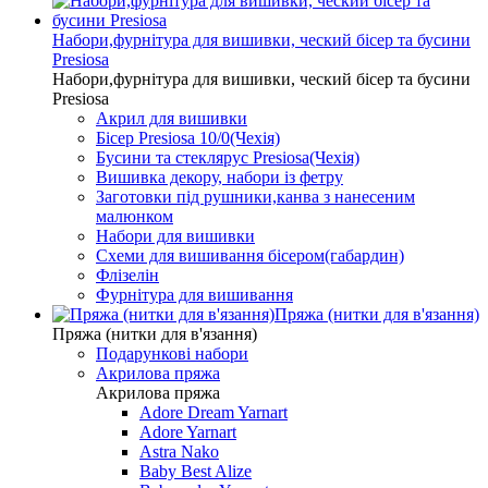
Набори,фурнітура для вишивки, ческий бісер та бусини
Presiosa
Набори,фурнітура для вишивки, ческий бісер та бусини
Presiosa
Акрил для вишивки
Бісер Presiosa 10/0(Чехія)
Бусини та стеклярус Presiosa(Чехія)
Вишивка декору, набори із фетру
Заготовки під рушники,канва з нанесеним
малюнком
Набори для вишивки
Схеми для вишивання бісером(габардин)
Флізелін
Фурнітура для вишивання
Пряжа (нитки для в'язання)
Пряжа (нитки для в'язання)
Подарункові набори
Акрилова пряжа
Акрилова пряжа
Adore Dream Yarnart
Adore Yarnart
Astra Nako
Baby Best Alize