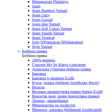
Himagurumi Himalaya
Jeans
Jeans Bamboo Yarnart
Jeans crazy
Jeans Gazzal
Jeans plus Yarnart
Jeans Soft Colors Yarnart
Jeans Splash Yarnart
Jeans Tropical
Soft (50%віскоза 50%бавовна)
Style Yarnart
Бобінна пряжа
Бобінна пряжа
100% мерінос
Concept Sky by Katya з паєткою
Акрилова турецька бобінна пряжа
Бавовна
Бавовна із шовком Ecafil
Букле, норка (бобінне італійське букле)
Віскоза
Весняна шкарпеткова пряжа Spring Ecafil
Конопля,льон, шовк (конопляна пряжа)
Люрекс, шишибрики
Мікропаєтка на поліестрі
Меринос, альпака (бобінний італійський