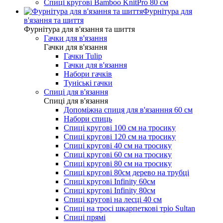
Спиці кругові Bamboo KnitPro 80 см
Фурнітура для
в'язання та шиття
Фурнітура для в'язання та шиття
Гачки для в'язання
Гачки для в'язання
Гачки Tulip
Гачки для в'язання
Набори гачків
Туніські гачки
Спиці для в'язання
Спиці для в'язання
Допоміжна спиця для в'язанння 60 см
Набори спиць
Спиці кругові 100 см на тросику
Спиці кругові 120 см на тросику
Спиці кругові 40 см на тросику
Спиці кругові 60 см на тросику
Спиці кругові 80 см на тросику
Спиці кругові 80см дерево на трубці
Спиці кругові Infinity 60см
Спиці кругові Infinity 80см
Спиці кругові на лесці 40 см
Спиці на тросі шкарпеткові тріо Sultan
Спиці прямі