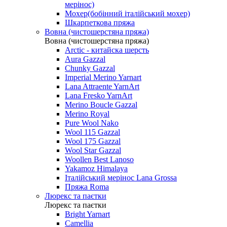
мерінос)
Мохер(бобінний італійський мохер)
Шкарпеткова пряжа
Вовна (чистошерстяна пряжа)
Вовна (чистошерстяна пряжа)
Arctic - китайска шерсть
Aura Gazzal
Chunky Gazzal
Imperial Merino Yarnart
Lana Attraente YarnArt
Lana Fresko YarnArt
Merino Boucle Gazzal
Merino Royal
Pure Wool Nako
Wool 115 Gazzal
Wool 175 Gazzal
Wool Star Gazzal
Woollen Best Lanoso
Yakamoz Himalaya
Італійський мерінос Lana Grossa
Пряжа Roma
Люрекс та паєтки
Люрекс та паєтки
Bright Yarnart
Camellia