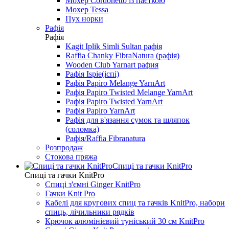
Мохер Cordonetto із паєткою
Мохер Tessa
Пух норки
Рафія
Рафія
Kagit Iplik Simli Sultan рафія
Raffia Chanky FibraNatura (рафія)
Wooden Club Yarnart рафия
Рафія Ispie(іспі)
Рафія Papiro Melange YarnArt
Рафія Papiro Twisted Melange YarnArt
Рафія Papiro Twisted YarnArt
Рафія Papiro YarnArt
Рафія для в'язання сумок та шляпок
(соломка)
Рафія/Raffia Fibranatura
Розпродаж
Стокова пряжа
Спиці та гачки KnitPro
Спиці та гачки KnitPro
Спиці з'ємні Ginger KnitPro
Гачки Knit Pro
Кабелі для кругових спиц та гачків KnitPro, набори
спиць, лічильники рядків
Крючок алюмінієвий туніський 30 см KnitPro