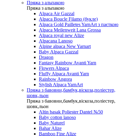
Пряжа з альпакою
Пряжа з альпакою
Alpaca Air Gazzal
Alpaca Boucle Filamo (букле)
Alpaca Gold Pailletes YarnArt з паєткою
Alpaca Meilenweit Lana Grossa
Alpaca royal new Alize
Alpacana Lanoso
Alpine alpaca New Yarnart
Baby Alpaca Gazzal
Dragon
Fantasy Rainbow Avanti Yarn
Flowers Alpaca
Fluffy Alpaca Avanti Yarn
Rainbow Angora
Stylish Alpaca YarnArt
Пряжа з бавовни,бамбук,віскоза,поліестер,
шовк,льон
Пряжа з бавовни,бамбук,віскоза,поліестер,
шовк,льон
Altin basak Poliester Dantel №50
Baby cotton lanoso
Baby Naturel
Bahar Alize
Bamboo Fine Alize