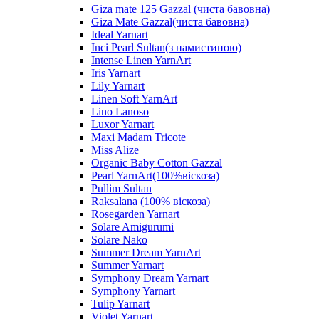
Giza mate 125 Gazzal (чиста бавовна)
Giza Mate Gazzal(чиста бавовна)
Ideal Yarnart
Inci Pearl Sultan(з намистиною)
Intense Linen YarnArt
Iris Yarnart
Lily Yarnart
Linen Soft YarnArt
Lino Lanoso
Luxor Yarnart
Maxi Madam Tricote
Miss Alize
Organic Baby Cotton Gazzal
Pearl YarnArt(100%віскоза)
Pullim Sultan
Raksalana (100% віскоза)
Rosegarden Yarnart
Solare Amigurumi
Solare Nako
Summer Dream YarnArt
Summer Yarnart
Symphony Dream Yarnart
Symphony Yarnart
Tulip Yarnart
Violet Yarnart