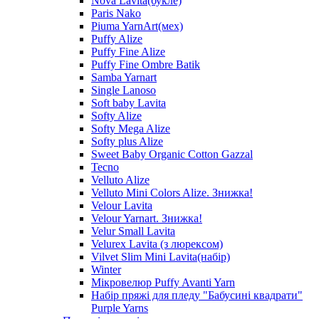
Nova Lavita(букле)
Paris Nako
Piuma YarnArt(мех)
Puffy Alize
Puffy Fine Alize
Puffy Fine Ombre Batik
Samba Yarnart
Single Lanoso
Soft baby Lavita
Softy Alize
Softy Mega Alize
Softy plus Alize
Sweet Baby Organic Cotton Gazzal
Tecno
Velluto Alize
Velluto Mini Colors Alize. Знижка!
Velour Lavita
Velour Yarnart. Знижка!
Velur Small Lavita
Velurex Lavita (з люрексом)
Vilvet Slim Mini Lavita(набір)
Winter
Мікровелюр Puffy Avanti Yarn
Набір пряжі для пледу "Бабусині квадрати"
Purple Yarns