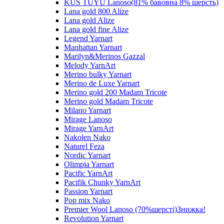
KUS TUYU Lanoso(81% бавовна 8% шерсть)
Lana gold 800 Alize
Lana gold Alize
Lana gold fine Alize
Legend Yarnart
Manhattan Yarnart
Marilyn&Merinos Gazzal
Melody YarnArt
Merino bulky Yarnart
Merino de Luxe Yarnart
Merino gold 200 Madam Tricote
Merino gold Madam Tricote
Milano Yarnart
Mirage Lanoso
Mirage YarnArt
Nakolen Nako
Naturel Feza
Nordic Yarnart
Olimpia Yarnart
Pacific YarnArt
Pacifik Chunky YarnArt
Passion Yarnart
Pop mix Nako
Premier Wool Lanoso (70%шерсті)Знижка!
Revolution Yarnart