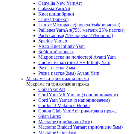
Camellia New YarnArt
Galassia YarnArt
Knot шишибрики
Lurex(Люрекс)
Lurex+Micropaette(люрекс+мікропаєтка)
Paillettes YarnArt(75% металік 25% паєтки)
Parla Lanoso(75%люрекс 25%паєтка)
Sparkle Yarnart
Visco Knot Infinity Yarn
Бобінний люрекс
Мікропаєтка на поліестері Avanti Yarn
Паєтка на коттоні 3 мм Infinity Yarn
Рясна паєтка 2 мм
Рясна паєтка(2мм) Avanti Yarn
Макраме та трикотажна пряжа
Макраме та трикотажна пряжа
Coral YarnArt
Cord Yarn VR Yarnart (з наповнювачем)
Cord Yarn Yarnart (з наповнювачем)
Cordon 3 Makrame Hobitu
Cotton Club YarnArt трикотажна пряжа
Gilan Lurex
Macrame (приблизно 2мм)
Macrame Braided Yarnart (приблизно 5мм)
Macrame Cord 3мм