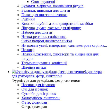
Спиці чулочні
Булавки, маркери, лічильники рядків
Булавки, шпильки для шиття
Голки для шиття та штопки
Гудзики
Кнопки, шубні гачки, декоративні застібки
Ліпучка, гумка, тасьма для підшиву
Набори для шиття
Нитка-резинка, силіконова
нитка,капрон,джинсова нитка
Нитковтягувачі, наперстки, сантиметрова стрічка...
Ножиці
Пряжки,фастекси, фіксатори та кінцевики для
шнурів
Термонашування, аплікації
Швейна нитка
Фурнітура
для рукоділля, фетр, синтепон
Фурнітура для рукоділля, фетр, синтепон
Носики для іграшок
Очі для іграшок
Суглоби для іграшок
Холофайбер, синтепон
Фетр, фоаміран
Фетр, фоаміран