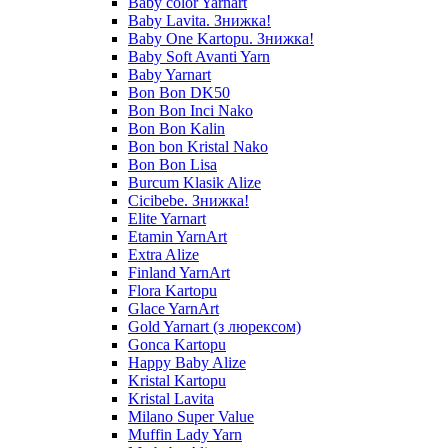
Baby color Yarnart
Baby Lavita. Знижка!
Baby One Kartopu. Знижка!
Baby Soft Avanti Yarn
Baby Yarnart
Bon Bon DK50
Bon Bon Inci Nako
Bon Bon Kalin
Bon bon Kristal Nako
Bon Bon Lisa
Burcum Klasik Alize
Cicibebe. Знижка!
Elite Yarnart
Etamin YarnArt
Extra Alize
Finland YarnArt
Flora Kartopu
Glace YarnArt
Gold Yarnart (з люрексом)
Gonca Kartopu
Happy Baby Alize
Kristal Kartopu
Kristal Lavita
Milano Super Value
Muffin Lady Yarn