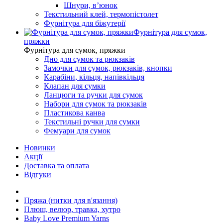
Шнури, вʼюнок
Текстильний клей, термопістолет
Фурнітура для біжутерії
Фурнітура для сумок,
пряжки
Фурнітура для сумок, пряжки
Дно для сумок та рюкзаків
Замочки для сумок, рюкзаків, кнопки
Карабіни, кільця, напівкільця
Клапан для сумки
Ланцюги та ручки для сумок
Набори для сумок та рюкзаків
Пластикова канва
Текстильні ручки для сумки
Фемуари для сумок
Новинки
Акції
Доставка та оплата
Відгуки
Пряжа (нитки для в'язання)
Плюш, велюр, травка, хутро
Baby Love Premium Yarns