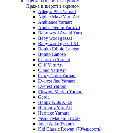
Пряжа із шерсті з акрилом
Пряжа із шерсті з акрилом
Allegro Plus Yarnart
Alpine Maxi YarntArt
Ambiance Yarnart
Andes Denim YarnArt
Baby wool Avanti Yarn
Baby wool gazzal
Baby wool gazzal XL
Bonito Ethnic Lanoso
Bonito Lanoso
Charisma Yarnart
Cliff YarnArt
Cloud YarnArt
Crazy Color Yarnart
Everest fine Yarnart
Everest Yarnart
Flowers Merino Yarnart
Gerda
Happy Kids Alize
Harmony YarnArt
Heritage Yarnart
Jasmin Madam Tricote
Juliet Nako(букле)
Kid Classic Rowan (70%шерсть)