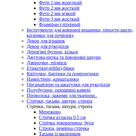
Фетр 1 мм жорсткий
Фетр 2 мм жосткий
Фетр 2 мм м'який
Фетр 3 мм жосткий
Фоаміран глітерний
Інструменти для коврової вишивки, пінцети,шило,
килимки для печворку
Декор для іграшок
Декор для рукоділля
Дерев'яні бусини, кільця
Джутова нитка та бавовняні шнури
Дзвіночки, піідвіси
Етикетки(лейби),бірки
Квіточки, бантики та помпончики
Намистини, кришталики
Органайзери та шкатулки для рукоділля
Полубусини, пришивні камені
Проволока, зажими для тканини..
Стрічки, тасьма, шнури, стропа
Стрічки, тасьма, шнури, стропа
Мереживо
Стрічка атласна 0.5 см
Стрічка декоративна, буси
Стропа, ремінна стрічка
Тасьма із малюнком