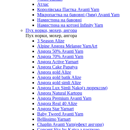
Атлас
Королівська Паєтка Avanti Yarn
Мікропаєтка на бавовні (3мм) Avanti Yarn
Намистина на бавовні
Намистина на котоні Infinity Yarn
Пух норки, мохер, ангора
Пух норки, мохер, ангора
3 Season Alize
Alpine Angora Melange YarnArt
Angora 50% Avanti Yarn
Angora 70% Avanti Yarn
Angora Active Yarnart
Angora Cake Papatya
Angora gold Alize
Angora gold batik Alize
Angora gold simli Alize
Angora Lux Simli Nako(з люрексом)
Angora Natural Kartopu
Angora Premium Avanti Yarn
Angora Real 40 Alize
Angora Star Yarnart
Baby Tweed Avanti Yarn
Bellissimo Yarnart
Chaplin Avanti Yarn(ефект ангори)
Concept Sky by Katya з паєткою