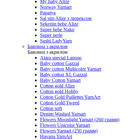
My baby Alize
Norway Yarnart
Papatya
Sal sim Alize з люрексом
Sekerim bebe Alize
Super bebe Nako
Super perle
Sushi LadyYarn
Бавовна з акрилом
Бавовна з акрилом
Alara special Lanoso
Baby cotton Gazzal
Baby cotton Multicolor Yarnart
Baby cotton XL Gazzal
Baby Cotton Yarnart
Cotton gold Alize
Cotton gold Hobby
Cotton Gold Paillettes YarnArt
Cotton Gold Tweed
Cotton soft
Denim Washed Yarnart
Flowers Moonlight Yarnart (260 грамм)
Flowers Unicolor Yarnart
Flowers Yarnart (250 грамм)
Havana YarnArt