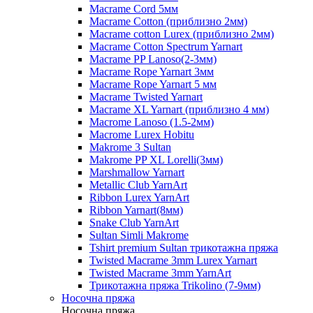
Macrame Cord 5мм
Macrame Cotton (приблизно 2мм)
Macrame cotton Lurex (приблизно 2мм)
Macrame Cotton Spectrum Yarnart
Macrame PP Lanoso(2-3мм)
Macrame Rope Yarnart 3мм
Macrame Rope Yarnart 5 мм
Macrame Twisted Yarnart
Macrame XL Yarnart (приблизно 4 мм)
Macrome Lanoso (1.5-2мм)
Macrome Lurex Hobitu
Makrome 3 Sultan
Makrome PP XL Lorelli(3мм)
Marshmallow Yarnart
Metallic Club YarnArt
Ribbon Lurex YarnArt
Ribbon Yarnart(8мм)
Snake Club YarnArt
Sultan Simli Makrome
Tshirt premium Sultan трикотажна пряжа
Twisted Macrame 3mm Lurex Yarnart
Twisted Macrame 3mm YarnArt
Трикотажна пряжа Trikolino (7-9мм)
Носочна пряжа
Носочна пряжа