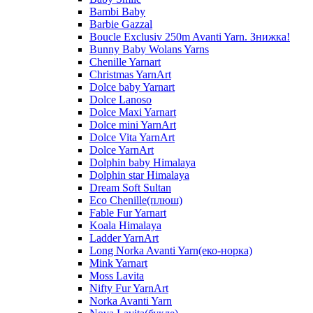
Bambi Baby
Barbie Gazzal
Boucle Exclusiv 250m Avanti Yarn. Знижка!
Bunny Baby Wolans Yarns
Chenille Yarnart
Christmas YarnArt
Dolce baby Yarnart
Dolce Lanoso
Dolce Maxi Yarnart
Dolce mini YarnArt
Dolce Vita YarnArt
Dolce YarnArt
Dolphin baby Himalaya
Dolphin star Himalaya
Dream Soft Sultan
Eco Chenille(плюш)
Fable Fur Yarnart
Koala Himalaya
Ladder YarnArt
Long Norka Avanti Yarn(еко-норка)
Mink Yarnart
Moss Lavita
Nifty Fur YarnArt
Norka Avanti Yarn