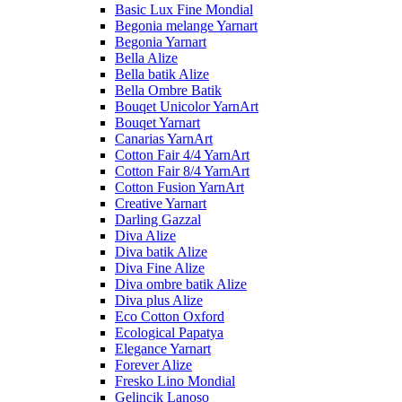
Basic Lux Fine Mondial
Begonia melange Yarnart
Begonia Yarnart
Bella Alize
Bella batik Alize
Bella Ombre Batik
Bouqet Unicolor YarnArt
Bouqet Yarnart
Canarias YarnArt
Cotton Fair 4/4 YarnArt
Cotton Fair 8/4 YarnArt
Cotton Fusion YarnArt
Creative Yarnart
Darling Gazzal
Diva Alize
Diva batik Alize
Diva Fine Alize
Diva ombre batik Alize
Diva plus Alize
Eco Cotton Oxford
Ecological Papatya
Elegance Yarnart
Forever Alize
Fresko Lino Mondial
Gelincik Lanoso