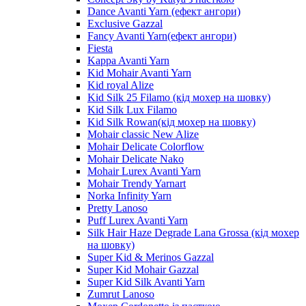
Dance Avanti Yarn (ефект ангори)
Exclusive Gazzal
Fancy Avanti Yarn(ефект ангори)
Fiesta
Kappa Avanti Yarn
Kid Mohair Avanti Yarn
Kid royal Alize
Kid Silk 25 Filamo (кід мохер на шовку)
Kid Silk Lux Filamo
Kid Silk Rowan(кід мохер на шовку)
Mohair classic New Alize
Mohair Delicate Colorflow
Mohair Delicate Nako
Mohair Lurex Avanti Yarn
Mohair Trendy Yarnart
Norka Infinity Yarn
Pretty Lanoso
Puff Lurex Avanti Yarn
Silk Hair Haze Degrade Lana Grossa (кід мохер
на шовку)
Super Kid & Merinos Gazzal
Super Kid Mohair Gazzal
Super Kid Silk Avanti Yarn
Zumrut Lanoso