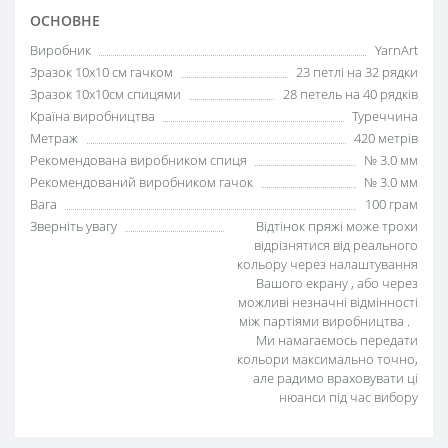
ОСНОВНЕ
Виробник
YarnArt
Зразок 10х10 см гачком
23 петлі на 32 рядки
Зразок 10х10см спицями
28 петель на 40 рядків
Країна виробництва
Туреччина
Метраж
420 метрів
Рекомендована виробником спиця
№ 3.0 мм
Рекомендований виробником гачок
№ 3.0 мм
Вага
100 грам
Зверніть увагу
Відтінок пряжі може трохи
відрізнятися від реального
кольору через налаштування
Вашого екрану , або через
можливі незначні відмінності
між партіями виробництва .
Ми намагаємось передати
кольори максимально точно,
але радимо враховувати ці
нюанси під час вибору