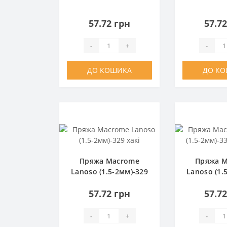
морська хвиля
по
57.72 грн
57.7
-
+
-
ДО КОШИКА
ДО К
Пряжа Macrome
Пряжа 
Lanoso (1.5-2мм)-329
Lanoso (1.
хакі
рож
57.72 грн
57.7
-
+
-