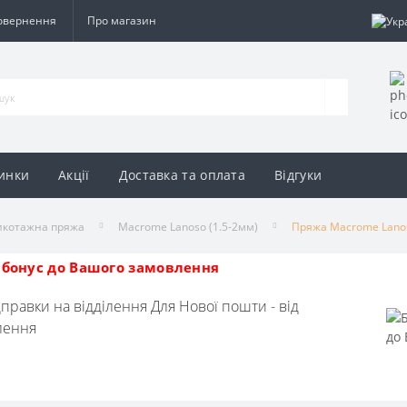
повернення
Про магазин
инки
Акції
Доставка та оплата
Відгуки
икотажна пряжа
Macrome Lanoso (1.5-2мм)
Пряжа Macrome Lanos
бонус до Вашого замовлення
дправки на відділення Для Нової пошти - від
влення