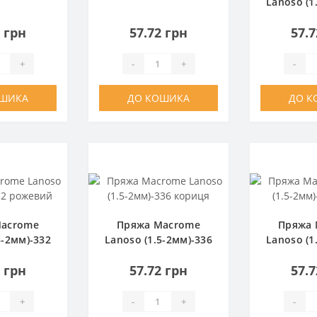
лин
зелений
Lanoso (1
темний
2 грн
57.72 грн
57.7
+
-
+
-
ОШИКА
ДО КОШИКА
ДО К
Macrome
Пряжа Macrome
Пряжа 
5-2мм)-332
Lanoso (1.5-2мм)-336
Lanoso (1
евий
кориця
пу
2 грн
57.72 грн
57.7
+
-
+
-