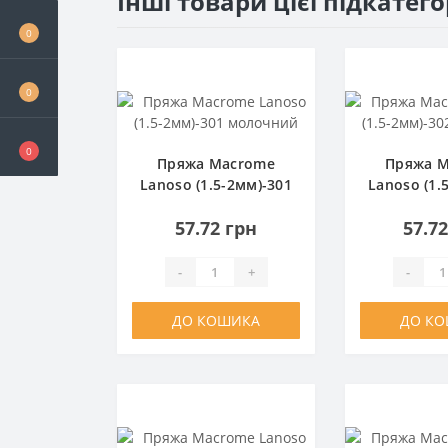
Інші товари цієї підкатего
0
0
0
Пряжа Macrome
Пряжа 
Lanoso (1.5-2мм)-301
Lanoso (1.
молочний
моло
57.72 грн
57.7
-
+
-
ДО КОШИКА
ДО К