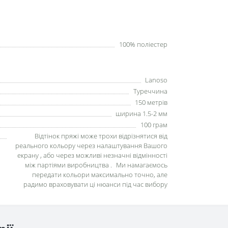
100% поліестер
Lanoso
Туреччина
150 метрів
ширина 1.5-2 мм
100 грам
Відтінок пряжі може трохи відрізнятися від
реального кольору через налаштування Вашого
екрану , або через можливі незначні відмінності
між партіями виробництва . Ми намагаємось
передати кольори максимально точно, але
радимо враховувати ці нюанси під час вибору