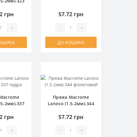
.5-2мм)-323
пудра
 шоколад
2 грн
57.72 грн
+
-
+
ОШИКА
ДО КОШИКА
Macrome
Пряжа Macrome
.5-2мм)-337
Lanoso (1.5-2мм)-344
дра
фіолетовий
2 грн
57.72 грн
+
-
+