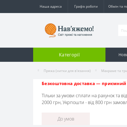
Наша адреса
Графік роботи
Обмін та 
Категорії
Нов
Пряжа (нитки для в'язання)
Макраме та тр
Безкоштовна доставка — приємний 
Тільки за умови сплати на рахунок та ві
2000 грн, Укрпошти - від 800 грн замо
До умов