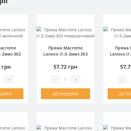
рії
Macrome
Пряжа Macrome
Пряжа 
5-2мм)-302
Lanoso (1.5-2мм)-303
Lanoso (1
чний
померанчевий
б
2 грн
57.72 грн
57.7
+
-
+
-
ОШИКА
ДО КОШИКА
ДО К