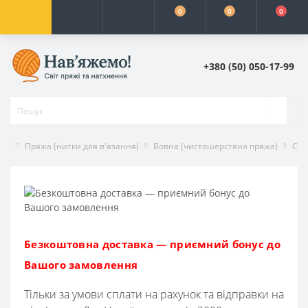
0
0
0
+380 (50) 050-17-99
Пряжа (нитки для в'язання)
Вовна (чистошерстяна пряжа)
Chu
Безкоштовна доставка — приємний бонус до
Вашого замовлення
Тільки за умови сплати на рахунок та відправки на