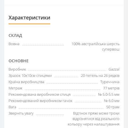
Характеристики
СКЛАД
Вовна
100% австралійська шерсть
супервош
ОСНОВНЕ
Виробник
Gazzal
Зразок 10х10см спицями
20 петель на 26 рядків
Країна виробництва
Туреччина
Метраж
77 метрів
Рекомендована виробником спиця
№ 5.0-5.5 мм
Рекомендований виробником гачок
№ 6.0 мм
Вага
50 грам
Зверніть увагу
Відтінок пряжі може трохи
відрізнятися від реального
кольору через налаштування