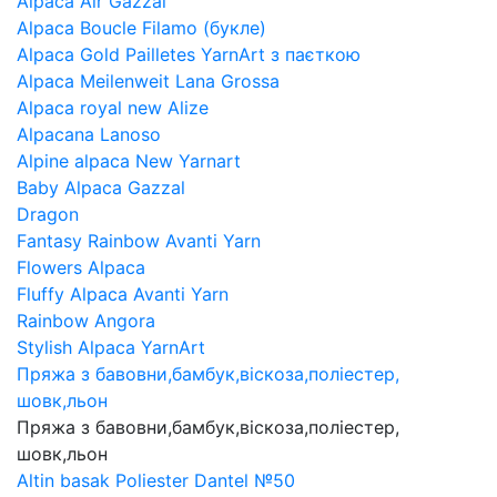
Alpaca Air Gazzal
Alpaca Boucle Filamo (букле)
Alpaca Gold Pailletes YarnArt з паєткою
Alpaca Meilenweit Lana Grossa
Alpaca royal new Alize
Alpacana Lanoso
Alpine alpaca New Yarnart
Baby Alpaca Gazzal
Dragon
Fantasy Rainbow Avanti Yarn
Flowers Alpaca
Fluffy Alpaca Avanti Yarn
Rainbow Angora
Stylish Alpaca YarnArt
Пряжа з бавовни,бамбук,віскоза,поліестер,
шовк,льон
Пряжа з бавовни,бамбук,віскоза,поліестер,
шовк,льон
Altin basak Poliester Dantel №50