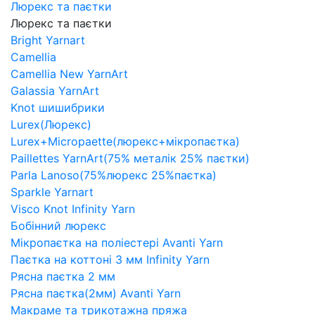
Люрекс та паєтки
Люрекс та паєтки
Bright Yarnart
Camellia
Camellia New YarnArt
Galassia YarnArt
Knot шишибрики
Lurex(Люрекс)
Lurex+Micropaette(люрекс+мікропаєтка)
Paillettes YarnArt(75% металік 25% паєтки)
Parla Lanoso(75%люрекс 25%паєтка)
Sparkle Yarnart
Visco Knot Infinity Yarn
Бобінний люрекс
Мікропаєтка на поліестері Avanti Yarn
Паєтка на коттоні 3 мм Infinity Yarn
Рясна паєтка 2 мм
Рясна паєтка(2мм) Avanti Yarn
Макраме та трикотажна пряжа