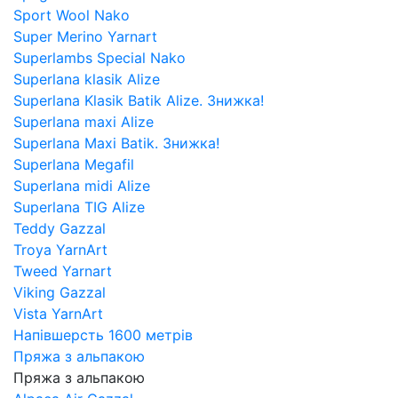
Sport Wool Nako
Super Merino Yarnart
Superlambs Special Nako
Superlana klasik Alize
Superlana Klasik Batik Alize. Знижка!
Superlana maxi Alize
Superlana Maxi Batik. Знижка!
Superlana Megafil
Superlana midi Alize
Superlana TIG Alize
Teddy Gazzal
Troya YarnArt
Tweed Yarnart
Viking Gazzal
Vista YarnArt
Напівшерсть 1600 метрів
Пряжа з альпакою
Пряжа з альпакою