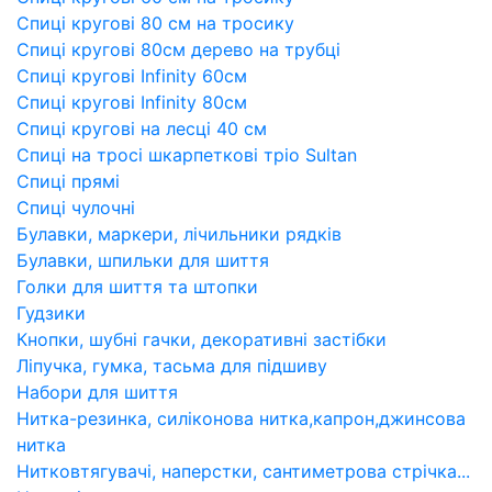
Спиці кругові 80 см на тросику
Спиці кругові 80см дерево на трубці
Спиці кругові Infinity 60см
Спиці кругові Infinity 80см
Спиці кругові на лесці 40 см
Спиці на тросі шкарпеткові тріо Sultan
Спиці прямі
Спиці чулочні
Булавки, маркери, лічильники рядків
Булавки, шпильки для шиття
Голки для шиття та штопки
Гудзики
Кнопки, шубні гачки, декоративні застібки
Ліпучка, гумка, тасьма для підшиву
Набори для шиття
Нитка-резинка, силіконова нитка,капрон,джинсова
нитка
Нитковтягувачі, наперстки, сантиметрова стрічка...