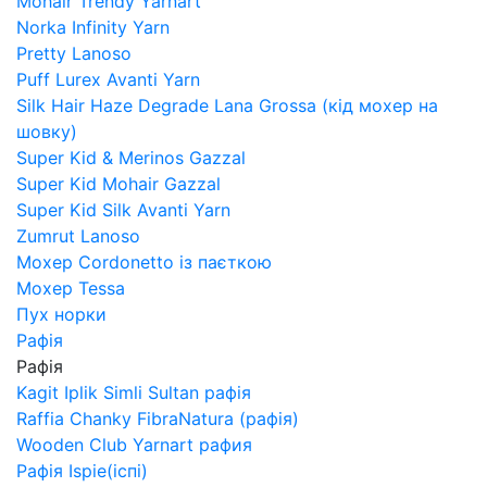
Mohair Trendy Yarnart
Norka Infinity Yarn
Pretty Lanoso
Puff Lurex Avanti Yarn
Silk Hair Haze Degrade Lana Grossa (кід мохер на
шовку)
Super Kid & Merinos Gazzal
Super Kid Mohair Gazzal
Super Kid Silk Avanti Yarn
Zumrut Lanoso
Мохер Cordonetto із паєткою
Мохер Tessa
Пух норки
Рафія
Рафія
Kagit Iplik Simli Sultan рафія
Raffia Chanky FibraNatura (рафія)
Wooden Club Yarnart рафия
Рафія Ispie(іспі)