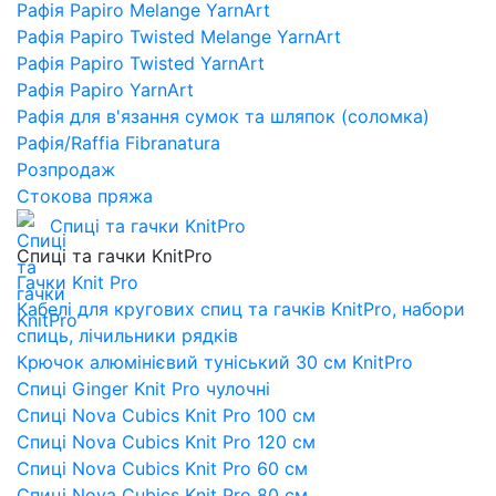
Рафія Papiro Melange YarnArt
Рафія Papiro Twisted Melange YarnArt
Рафія Papiro Twisted YarnArt
Рафія Papiro YarnArt
Рафія для в'язання сумок та шляпок (соломка)
Рафія/Raffia Fibranatura
Розпродаж
Стокова пряжа
Спиці та гачки KnitPro
Спиці та гачки KnitPro
Гачки Knit Pro
Кабелі для кругових спиц та гачків KnitPro, набори
спиць, лічильники рядків
Крючок алюмінієвий туніський 30 см KnitPro
Спиці Ginger Knit Pro чулочні
Спиці Nova Cubics Knit Pro 100 см
Спиці Nova Cubics Knit Pro 120 см
Спиці Nova Cubics Knit Pro 60 см
Спиці Nova Cubics Knit Pro 80 см