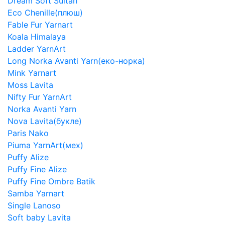
Dream Soft Sultan
Eco Chenille(плюш)
Fable Fur Yarnart
Koala Himalaya
Ladder YarnArt
Long Norka Avanti Yarn(еко-норка)
Mink Yarnart
Moss Lavita
Nifty Fur YarnArt
Norka Avanti Yarn
Nova Lavita(букле)
Paris Nako
Piuma YarnArt(мех)
Puffy Alize
Puffy Fine Alize
Puffy Fine Ombre Batik
Samba Yarnart
Single Lanoso
Soft baby Lavita