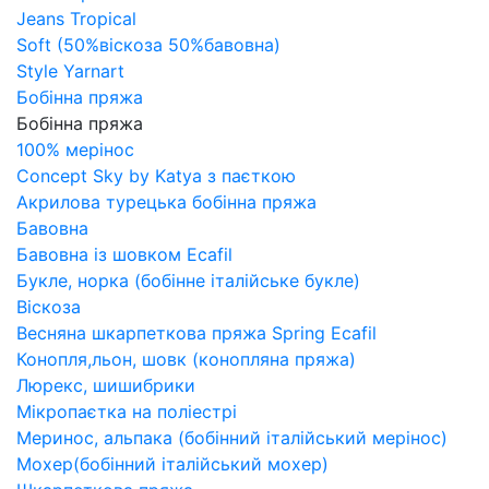
Jeans Tropical
Soft (50%віскоза 50%бавовна)
Style Yarnart
Бобінна пряжа
Бобінна пряжа
100% мерінос
Concept Sky by Katya з паєткою
Акрилова турецька бобінна пряжа
Бавовна
Бавовна із шовком Ecafil
Букле, норка (бобінне італійське букле)
Віскоза
Весняна шкарпеткова пряжа Spring Ecafil
Конопля,льон, шовк (конопляна пряжа)
Люрекс, шишибрики
Мікропаєтка на поліестрі
Меринос, альпака (бобінний італійський мерінос)
Мохер(бобінний італійський мохер)