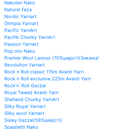
Nakolen Nako
Naturel Feza
Nordic Yarnart
Olimpia Yarnart
Pacific YarnArt
Pacifik Chunky YarnArt
Passion Yarnart
Pop mix Nako
Premier Wool Lanoso (70%шерсті)Знижка!
Revolution Yarnart
Rock n Roll classic 115m Avanti Yarn
Rock n Roll exclusive 225m Avanti Yarn
Rock'n`Roll Gazzal
Royal Tweed Avanti Yarn
Shetland Chunky YarnArt
Silky Royal Yarnart
Silky wool Yarnart
Sisley Gazzal(58%шерсті)
Spaghetti Nako