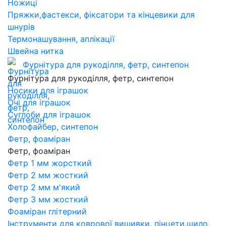
Ножиці
Пряжки,фастекси, фіксатори та кінцевики для
шнурів
Термонашування, аплікації
Швейна нитка
Фурнітура для рукоділля, фетр, синтепон
Фурнітура для рукоділля, фетр, синтепон
Носики для іграшок
Очі для іграшок
Суглоби для іграшок
Холофайбер, синтепон
Фетр, фоаміран
Фетр, фоаміран
Фетр 1 мм жорсткий
Фетр 2 мм жосткий
Фетр 2 мм м'який
Фетр 3 мм жосткий
Фоаміран глітерний
Інструменти для коврової вишивки, пінцети,шило,