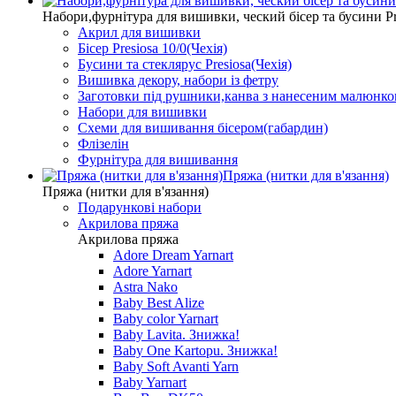
Набори,фурнітура для вишивки, ческий бісер та бусини Pr
Акрил для вишивки
Бісер Presiosa 10/0(Чехія)
Бусини та стеклярус Presiosa(Чехія)
Вишивка декору, набори із фетру
Заготовки під рушники,канва з нанесеним малюнк
Набори для вишивки
Схеми для вишивання бісером(габардин)
Флізелін
Фурнітура для вишивання
Пряжа (нитки для в'язання)
Пряжа (нитки для в'язання)
Подарункові набори
Акрилова пряжа
Акрилова пряжа
Adore Dream Yarnart
Adore Yarnart
Astra Nako
Baby Best Alize
Baby color Yarnart
Baby Lavita. Знижка!
Baby One Kartopu. Знижка!
Baby Soft Avanti Yarn
Baby Yarnart