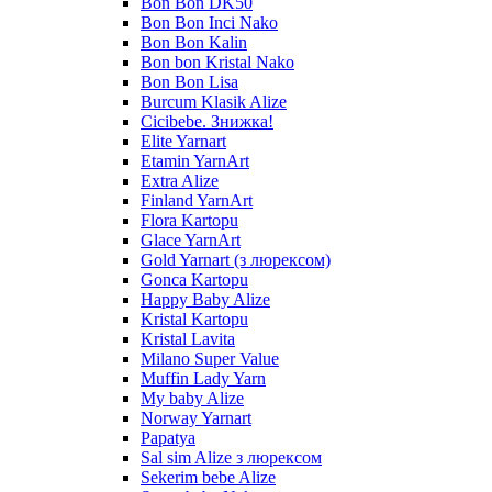
Bon Bon DK50
Bon Bon Inci Nako
Bon Bon Kalin
Bon bon Kristal Nako
Bon Bon Lisa
Burcum Klasik Alize
Cicibebe. Знижка!
Elite Yarnart
Etamin YarnArt
Extra Alize
Finland YarnArt
Flora Kartopu
Glace YarnArt
Gold Yarnart (з люрексом)
Gonca Kartopu
Happy Baby Alize
Kristal Kartopu
Kristal Lavita
Milano Super Value
Muffin Lady Yarn
My baby Alize
Norway Yarnart
Papatya
Sal sim Alize з люрексом
Sekerim bebe Alize