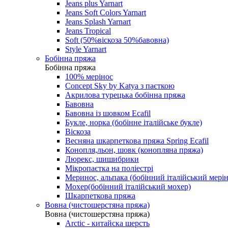
Jeans plus Yarnart
Jeans Soft Colors Yarnart
Jeans Splash Yarnart
Jeans Tropical
Soft (50%віскоза 50%бавовна)
Style Yarnart
Бобінна пряжа
Бобінна пряжа
100% мерінос
Concept Sky by Katya з паєткою
Акрилова турецька бобінна пряжа
Бавовна
Бавовна із шовком Ecafil
Букле, норка (бобінне італійське букле)
Віскоза
Весняна шкарпеткова пряжа Spring Ecafil
Конопля,льон, шовк (конопляна пряжа)
Люрекс, шишибрики
Мікропаєтка на поліестрі
Меринос, альпака (бобінний італійський мерін
Мохер(бобінний італійський мохер)
Шкарпеткова пряжа
Вовна (чистошерстяна пряжа)
Вовна (чистошерстяна пряжа)
Arctic - китайска шерсть