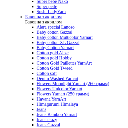
Super bebe Nako
Super perle
Sushi LadyYarn
Бавовна з акрилом
Бавовна з акрилом
Alara special Lanoso
Baby cotton Gazzal
Baby cotton Multicolor Yarnart
Baby cotton XL Gazzal
Baby Cotton Yarnart
Cotton gold Alize
Cotton gold Hobby
Cotton Gold Paillettes YarnArt
Cotton Gold Tweed
Cotton soft
Denim Washed Yarnart
Flowers Moonlight Yarnart (260 грамм)
Flowers Unicolor Yarnart
Flowers Yarnart (250 грамм)
Havana YarnArt
Himagurumi Himalaya
Jeans
Jeans Bamboo Yarnart
Jeans crazy
Jeans Gazzal