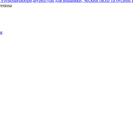
Набори,фурнітура для вишивки, ческий бісер та бусини P
esiosa
ом