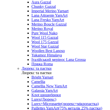
Aura Gazzal
Chunky Gazzal
Imperial Merino Yarnart
Lana Attraente YarnArt
Lana Fresko YarnArt
Merino Boucle Gazzal
Merino Royal
Pure Wool Nako
Wool 115 Gazzal
Wool 175 Gazzal
Wool Star Gazzal
Woollen Best Lanoso
Yakamoz Himalaya
Італійський мерінос Lana Grossa
Пряжа Roma
Люрекс та паєтки
Люрекс та паєтки
Bright Yarnart
Camellia
Camellia New YarnArt
Galassia YarnArt
Knot шишибрики
Lurex(Люрекс)
Lurex+Micropaette(люрекс+мікропаєтка)
Paillettes YarnArt(75% металік 25% паєтки)